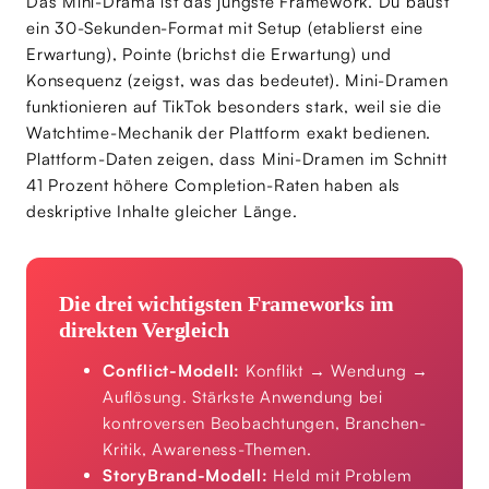
Das Mini-Drama ist das jüngste Framework. Du baust
ein 30-Sekunden-Format mit Setup (etablierst eine
Erwartung), Pointe (brichst die Erwartung) und
Konsequenz (zeigst, was das bedeutet). Mini-Dramen
funktionieren auf TikTok besonders stark, weil sie die
Watchtime-Mechanik der Plattform exakt bedienen.
Plattform-Daten zeigen, dass Mini-Dramen im Schnitt
41 Prozent höhere Completion-Raten haben als
deskriptive Inhalte gleicher Länge.
Die drei wichtigsten Frameworks im
direkten Vergleich
Conflict-Modell:
Konflikt → Wendung →
Auflösung. Stärkste Anwendung bei
kontroversen Beobachtungen, Branchen-
Kritik, Awareness-Themen.
StoryBrand-Modell:
Held mit Problem