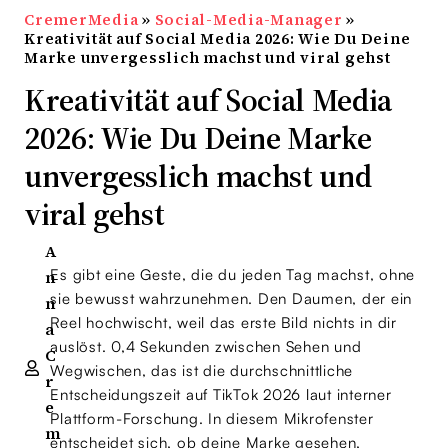
CremerMedia
»
Social-Media-Manager
»
Kreativität auf Social Media 2026: Wie Du Deine
Marke unvergesslich machst und viral gehst
Kreativität auf Social Media
2026: Wie Du Deine Marke
unvergesslich machst und
viral gehst
A
Es gibt eine Geste, die du jeden Tag machst, ohne
n
sie bewusst wahrzunehmen. Den Daumen, der ein
n
Reel hochwischt, weil das erste Bild nichts in dir
a
auslöst. 0,4 Sekunden zwischen Sehen und
C
Wegwischen, das ist die durchschnittliche
r
Entscheidungszeit auf TikTok 2026 laut interner
e
Plattform-Forschung. In diesem Mikrofenster
m
entscheidet sich, ob deine Marke gesehen,