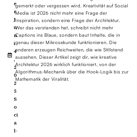
e
gemerkt oder vergessen wird. Kreativität auf Social
r
Media ist 2026 nicht mehr eine Frage der
J
Inspiration, sondern eine Frage der Architektur.
u
Wer das verstanden hat, schreibt nicht mehr
n
Captions ins Blaue, sondern baut Inhalte, die in
genau dieser Mikrosekunde funktionieren. Die
i
anderen erzeugen Reichweiten, die wie Stillstand
4
aussehen. Dieser Artikel zeigt dir, wie kreative
,
Architektur 2026 wirklich funktioniert, von der
2
Algorithmus-Mechanik über die Hook-Logik bis zur
0
Mathematik der Viralität.
2
5
S
o
ci
a
l-