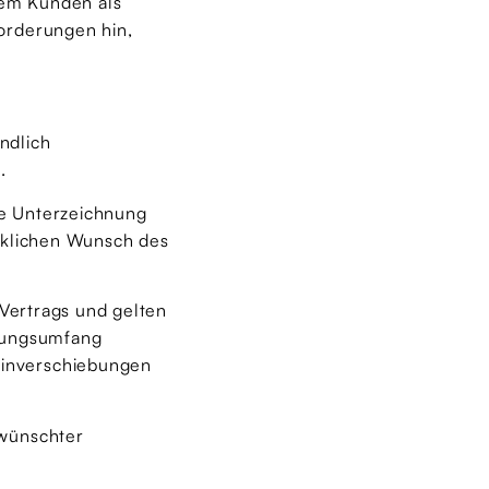
dem Kunden als
orderungen hin,
ndlich
.
ie Unterzeichnung
ücklichen Wunsch des
 Vertrags und gelten
stungsumfang
minverschiebungen
ewünschter