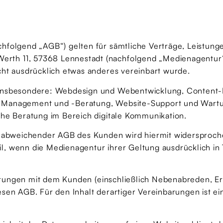
hfolgend „AGB“) gelten für sämtliche Verträge, Leistun
rth 11, 57368 Lennestadt (nachfolgend „Medienagentur“
cht ausdrücklich etwas anderes vereinbart wurde.
 insbesondere: Webdesign und Webentwicklung, Content-
-Management und -Beratung, Website-Support und Wartu
che Beratung im Bereich digitale Kommunikation.
ng abweichender AGB des Kunden wird hiermit widerspro
l, wenn die Medienagentur ihrer Geltung ausdrücklich in
inbarungen mit dem Kunden (einschließlich Nebenabreden, 
en AGB. Für den Inhalt derartiger Vereinbarungen ist ein 