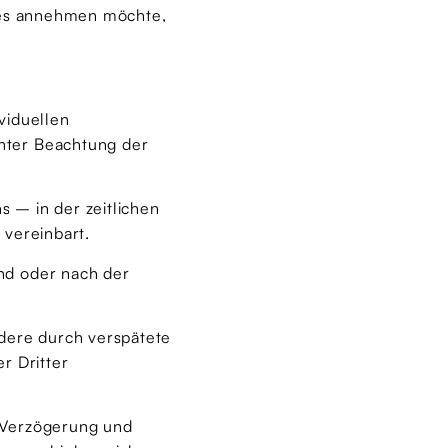
eses annehmen möchte,
viduellen
nter Beachtung der
 – in der zeitlichen
 vereinbart.
nd oder nach der
ndere durch verspätete
r Dritter
e Verzögerung und