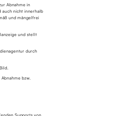
 zur Abnahme in
 auch nicht innerhalb
gemäß und mängelfrei
anzeige und stellt
edienagentur durch
Bild.
ch Abnahme bzw.
ufenden Supports von