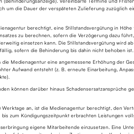
n (Behinderungsanzeige). Vereinbarte Termine und Friste
ch um die Dauer der verspäteten Zulieferung zuzüglich 
ienagentur berechtigt, eine Stillstandsvergütung in Höh
nsatzes zu berechnen, sofern die Verzögerung dazu führt,
erweitig einsetzen kann. Die Stillstandsvergütung wird ab
lig, sofern die Behinderung bis dahin nicht behoben ist.
ann die Medienagentur eine angemessene Erhöhung der G
hter Aufwand entsteht (z. B. erneute Einarbeitung, Anpa
te).
 Kunden können darüber hinaus Schadensersatzansprüche g
0) Werktage an, ist die Medienagentur berechtigt, den Ver
e bis zum Kündigungszeitpunkt erbrachten Leistungen voll
ngserbringung eigene Mitarbeitende einzusetzen. Eine Unt