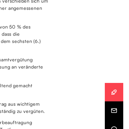
n verschieben sich um
einer angemessenen
e von 50 % des
 dass die
 dem sechsten (6.)
esamtvergütung
ssung an veränderte
eltend gemacht
trag aus wichtigem
ständig zu vergüten.
erbeauftragung