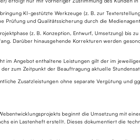
mer) erfolgt nur mit vorheriger Zustimmung des Kunden in
bringung KI-gestützte Werkzeuge (z. B. zur Texterstellung
iche Prüfung und Qualitätssicherung durch die Medienagent
rojektphase (z. B. Konzeption, Entwurf, Umsetzung) bis zu 
umfang. Darüber hinausgehende Korrekturen werden geson
cht im Angebot enthaltene Leistungen gilt der im jeweili
ilt der zum Zeitpunkt der Beauftragung aktuelle Stundensa
sentliche Zusatzleistungen ohne separate Vergütung und g
Webentwicklungsprojekts beginnt die Umsetzung mit einer
chs ein Lastenheft erstellt. Dieses dokumentiert die tec