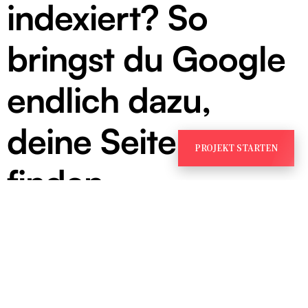
indexiert? So
bringst du Google
endlich dazu,
deine Seiten zu
PROJEKT STARTEN
finden
21. Oktober 2025
Keine
Kommentare
Monatelang online, kein einziger Seitenaufruf
über Google.