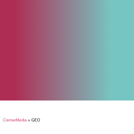
CremerMedia
»
GEO