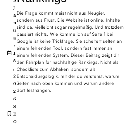
J
Die Frage kommt meist nicht aus Neugier,
a
sondern aus Frust. Die Website ist online, Inhalte
n
sind da, vielleicht sogar regelmäßig. Und trotzdem
u
passiert nichts. Wie komme ich auf Seite 1 bei
a
Google ist keine Trickfrage. Sie scheitert selten an
r
einem fehlenden Tool, sondern fast immer an
1
einem fehlenden System. Dieser Beitrag zeigt dir
8
den Fahrplan für nachhaltige Rankings. Nicht als
,
Checkliste zum Abhaken, sondern als
2
Entscheidungslogik, mit der du verstehst, warum
0
Seiten nach oben kommen und warum andere
dort festhängen.
2
6
S
E
O