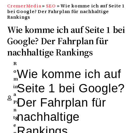
CremerMedia
»
SEO
»
Wie komme ich auf Seite 1
bei Google? Der Fahrplan für nachhaltige
Rankings
Wie komme ich auf Seite 1 bei
Google? Der Fahrplan für
nachhaltige Rankings
R
Wie komme ich auf
o
m
Seite 1 bei Google?
in
a
Der Fahrplan für
Pi
n
nachhaltige
tg
e
Rankings
n