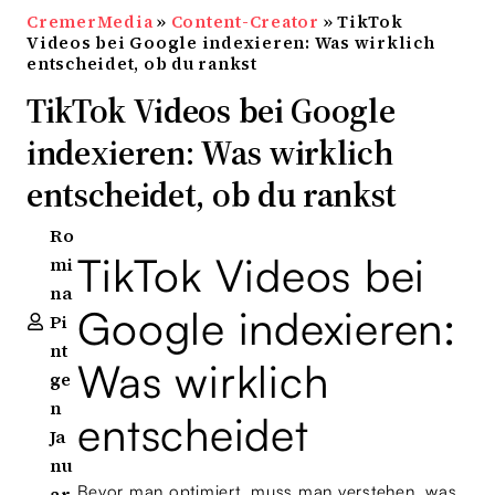
CremerMedia
»
Content-Creator
»
TikTok
Videos bei Google indexieren: Was wirklich
entscheidet, ob du rankst
TikTok Videos bei Google
indexieren: Was wirklich
entscheidet, ob du rankst
Ro
TikTok Videos bei
mi
na
Google indexieren:
Pi
nt
Was wirklich
ge
n
entscheidet
Ja
nu
Bevor man optimiert, muss man verstehen, was
ar