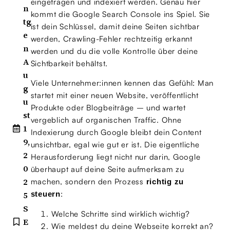
eingetragen und indexiert werden. Genau hier
n
kommt die Google Search Console ins Spiel. Sie
tg
ist dein Schlüssel, damit deine Seiten sichtbar
e
werden, Crawling-Fehler rechtzeitig erkannt
n
werden und du die volle Kontrolle über deine
A
Sichtbarkeit behältst.
u
Viele Unternehmer:innen kennen das Gefühl: Man
g
startet mit einer neuen Website, veröffentlicht
u
Produkte oder Blogbeiträge – und wartet
st
vergeblich auf organischen Traffic. Ohne
1
Indexierung durch Google bleibt dein Content
9,
unsichtbar, egal wie gut er ist. Die eigentliche
2
Herausforderung liegt nicht nur darin, Google
0
überhaupt auf deine Seite aufmerksam zu
2
machen, sondern den Prozess
richtig zu
:
steuern
5
S
Welche Schritte sind wirklich wichtig?
E
Wie meldest du deine Webseite korrekt an?