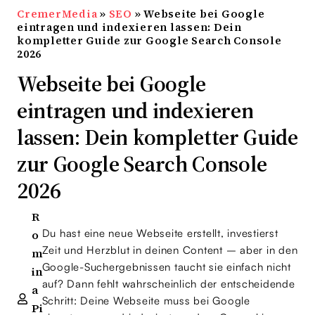
CremerMedia
»
SEO
»
Webseite bei Google
eintragen und indexieren lassen: Dein
kompletter Guide zur Google Search Console
2026
Webseite bei Google
eintragen und indexieren
lassen: Dein kompletter Guide
zur Google Search Console
2026
R
Du hast eine neue Webseite erstellt, investierst
o
Zeit und Herzblut in deinen Content – aber in den
m
Google-Suchergebnissen taucht sie einfach nicht
in
auf? Dann fehlt wahrscheinlich der entscheidende
a
Schritt: Deine Webseite muss bei Google
Pi